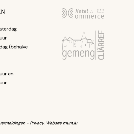
EN
aterdag
 uur
dag (behalve
 uur en
 uur
 vermeldingen
-
Privacy
.
Website
mum.lu