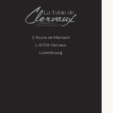
2, Route de Marnach
L-9709 Clervaux
Luxembourg
+352 92 10 32
info@latabledeclervaux.lu